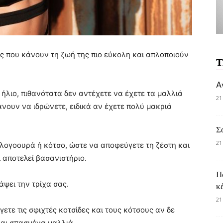
ς που κάνουν τη ζωή της πιο εύκολη και απλοποιούν
Τ
A
 ήλιο, πιθανότατα δεν αντέχετε να έχετε τα μαλλιά
21
νουν να ιδρώνετε, ειδικά αν έχετε πολύ μακριά
Σ
21
 αλογοουρά ή κότσο, ώστε να αποφεύγετε τη ζέστη και
ι αποτελεί βασανιστήριο.
Π
άψει την τρίχα σας.
κ
21
γετε τις σφιχτές κοτσίδες και τους κότσους αν δε
αι σπασμένα μαλλιά.