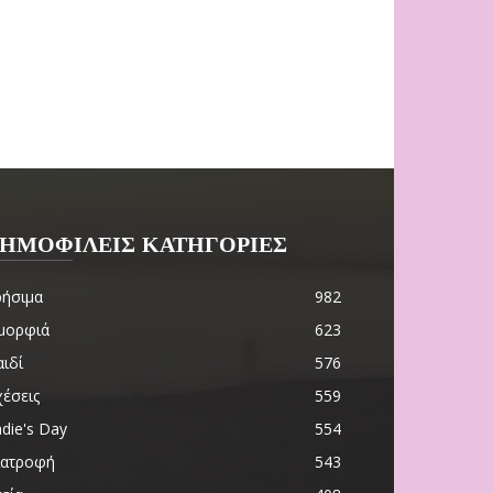
ΗΜΟΦΙΛΕΙΣ ΚΑΤΗΓΟΡΙΕΣ
ρήσιμα
982
μορφιά
623
ιδί
576
χέσεις
559
die's Day
554
ιατροφή
543