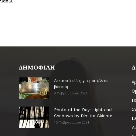
λιάσω.
ΔΗΜΟΦΙΛΗ
Δ
Δεκαεπτά ιδέες για μια τέλεια
Χ
βάπτιση
Ο
8 Φεβρουαρίου 2021
Πα
Σ
Photo of the Day: Light and
Shadows by Dimitra Gkionte
La
15 Φεβρουαρίου 2021
Δ