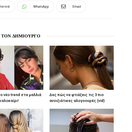
nterest
WhatsApp
Email
 ΤΟΝ ΔΗΜΙΟΥΡΓΟ
ο νέο trend στα μαλλιά
Δες πώς να φτιάξεις τις 3 πιο
 καλοκαίρι!
ανοιξιάτικες αλογοουρές (vid)