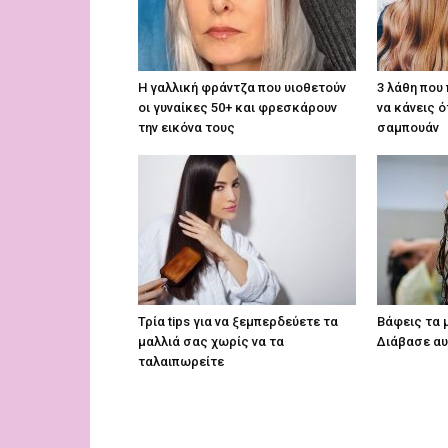
Η γαλλική φράντζα που υιοθετούν
3 λάθη που
οι γυναίκες 50+ και φρεσκάρουν
να κάνεις 
την εικόνα τους
σαμπουάν
Τρία tips για να ξεμπερδεύετε τα
Βάφεις τα 
μαλλιά σας χωρίς να τα
Διάβασε αυ
ταλαιπωρείτε