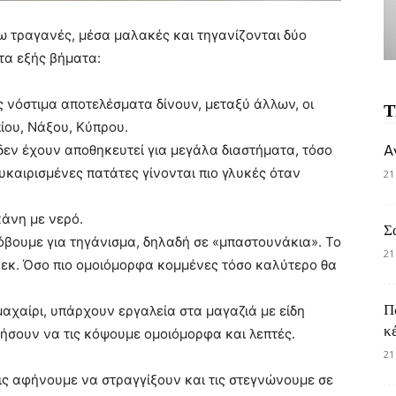
ξω τραγανές, μέσα μαλακές και τηγανίζονται δύο
τα εξής βήματα:
ς νόστιμα αποτελέσματα δίνουν, μεταξύ άλλων, οι
Τ
ίου, Νάξου, Κύπρου.
 δεν έχουν αποθηκευτεί για μεγάλα διαστήματα, τόσο
A
λυκαιρισμένες πατάτες γίνονται πιο γλυκές όταν
21
κάνη με νερό.
Σ
κόβουμε για τηγάνισμα, δηλαδή σε «μπαστουνάκια». Το
21
2 εκ. Όσο πιο ομοιόμορφα κομμένες τόσο καλύτερο θα
Π
αχαίρι, υπάρχουν εργαλεία στα μαγαζιά με είδη
κ
ήσουν να τις κόψουμε ομοιόμορφα και λεπτές.
21
ις αφήνουμε να στραγγίξουν και τις στεγνώνουμε σε