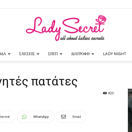
ΟΔΑ
ΣΧΕΣΕΙΣ
ΣΠΙΤΙ
ΔΙΑΤΡΟΦΗ
LADY NIGHT
Lady
νητές πατάτες
823
Secret
nterest
WhatsApp
Email