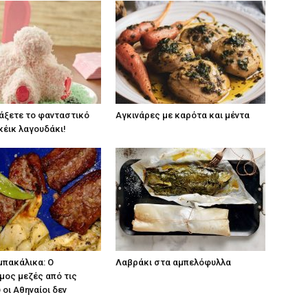
άξετε το φανταστικό
Αγκινάρες με καρότα και μέντα
κέικ λαγουδάκι!
μπακάλικα: Ο
Λαβράκι στα αμπελόφυλλα
μος μεζές από τις
 οι Αθηναίοι δεν