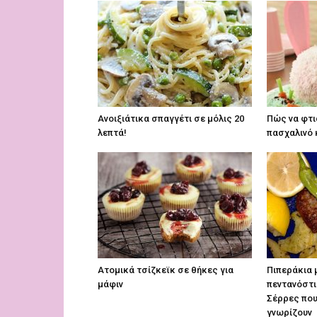
Aνοιξιάτικα σπαγγέτι σε μόλις 20
Πώς να φτι
λεπτά!
πασχαλινό 
Ατομικά τσίζκεϊκ σε θήκες για
Πιπεράκια 
μάφιν
πεντανόστι
Σέρρες που
γνωρίζουν