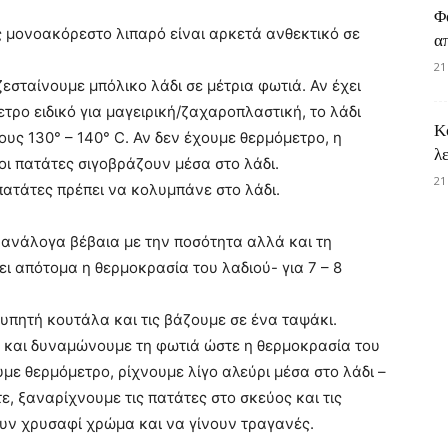
Φ
ς μονοακόρεστο λιπαρό είναι αρκετά ανθεκτικό σε
α
21
ζεσταίνουμε μπόλικο λάδι σε μέτρια φωτιά. Αν έχει
τρο ειδικό για μαγειρική/ζαχαροπλαστική, το λάδι
Κ
ους 130° – 140° C. Αν δεν έχουμε θερμόμετρο, η
λ
οι πατάτες σιγοβράζουν μέσα στο λάδι.
21
πατάτες πρέπει να κολυμπάνε στο λάδι.
 -ανάλογα βέβαια με την ποσότητα αλλά και τη
ει απότομα η θερμοκρασία του λαδιού- για 7 – 8
ρυπητή κουτάλα και τις βάζουμε σε ένα ταψάκι.
ς και δυναμώνουμε τη φωτιά ώστε η θερμοκρασία του
υμε θερμόμετρο, ρίχνουμε λίγο αλεύρι μέσα στο λάδι –
ότε, ξαναρίχνουμε τις πατάτες στο σκεύος και τις
ουν χρυσαφί χρώμα και να γίνουν τραγανές.