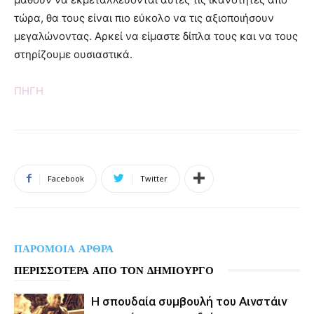
τώρα, θα τους είναι πιο εύκολο να τις αξιοποιήσουν
μεγαλώνοντας. Αρκεί να είμαστε δίπλα τους και να τους
στηρίζουμε ουσιαστικά.
ΠΗΓΗ
Facebook
Twitter
ΠΑΡΟΜΟΙΑ ΑΡΘΡΑ
ΠΕΡΙΣΣΟΤΕΡΑ ΑΠΟ ΤΟΝ ΔΗΜΙΟΥΡΓΟ
Η σπουδαία συμβουλή του Αινστάιν