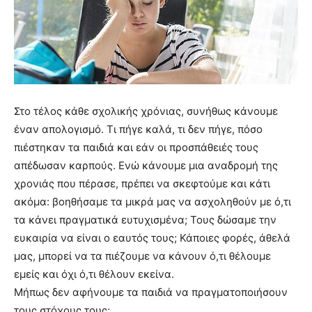
Στο τέλος κάθε σχολικής χρόνιας, συνήθως κάνουμε
έναν απολογισμό. Τι πήγε καλά, τι δεν πήγε, πόσο
πιέστηκαν τα παιδιά και εάν οι προσπάθειές τους
απέδωσαν καρπούς. Ενώ κάνουμε μια αναδρομή της
χρονιάς που πέρασε, πρέπει να σκεφτούμε και κάτι
ακόμα: βοηθήσαμε τα μικρά μας να ασχοληθούν με ό,τι
τα κάνει πραγματικά ευτυχισμένα; Τους δώσαμε την
ευκαιρία να είναι ο εαυτός τους; Κάποιες φορές, άθελά
μας, μπορεί να τα πιέζουμε να κάνουν ό,τι θέλουμε
εμείς και όχι ό,τι θέλουν εκείνα.
Μήπως δεν αφήνουμε τα παιδιά να πραγματοποιήσουν
τους στόχους τους;