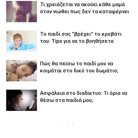
Τι χρειάζεται να ακούει κάθε μαμά
όταν νιώθει πως δεν τα καταφέρνει
Το παιδί σας ”βρέχει’’ το κρεβάτι
του: Tips για να το βοηθήσετε
Πώς θα πείσω το παιδί μου να
κοιμάται στο δικό του δωμάτιο;
Ασφάλεια στο διαδίκτυο: Τι όρια να
θέσω στα παιδιά μου;