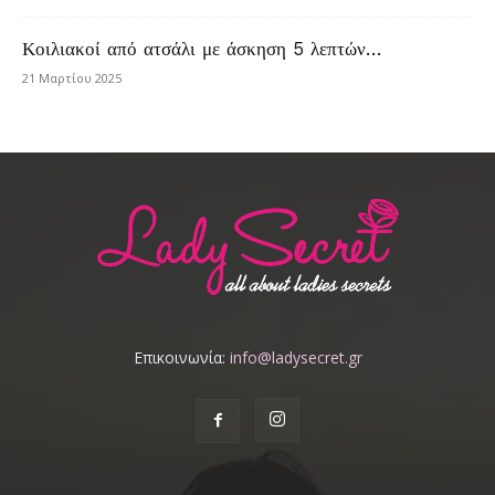
Κοιλιακοί από ατσάλι με άσκηση 5 λεπτών…
21 Μαρτίου 2025
Επικοινωνία:
info@ladysecret.gr