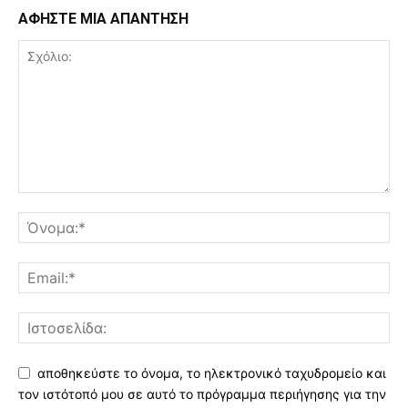
ΑΦΗΣΤΕ ΜΙΑ ΑΠΑΝΤΗΣΗ
αποθηκεύστε το όνομα, το ηλεκτρονικό ταχυδρομείο και
τον ιστότοπό μου σε αυτό το πρόγραμμα περιήγησης για την