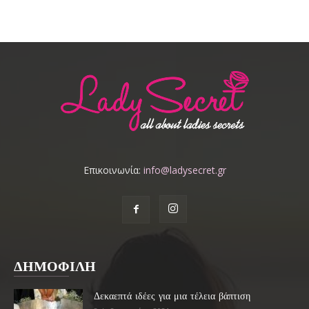
Επικοινωνία:
info@ladysecret.gr
ΔΗΜΟΦΙΛΗ
Δεκαεπτά ιδέες για μια τέλεια βάπτιση