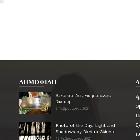
ΔΗΜΟΦΙΛΗ
Δ
Δεκαεπτά ιδέες για μια τέλεια
Χ
βάπτιση
Ο
8 Φεβρουαρίου 2021
Πα
Σ
Photo of the Day: Light and
Shadows by Dimitra Gkionte
La
15 Φεβρουαρίου 2021