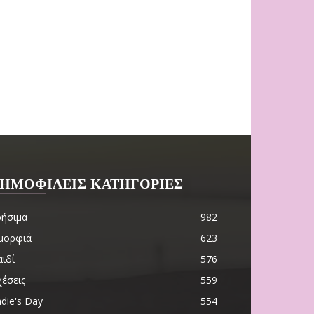
ΗΜΟΦΙΛΕΙΣ ΚΑΤΗΓΟΡΙΕΣ
ρήσιμα
982
μορφιά
623
ιδί
576
χέσεις
559
die's Day
554