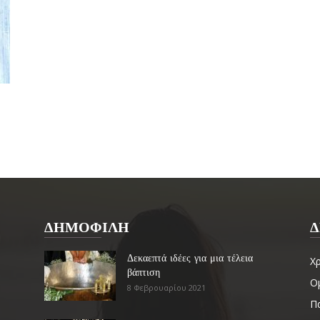
ΔΗΜΟΦΙΛΗ
Δ
Δεκαεπτά ιδέες για μια τέλεια
Χ
βάπτιση
Ο
8 Φεβρουαρίου 2021
Πα