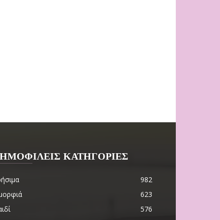
ΗΜΟΦΙΛΕΙΣ ΚΑΤΗΓΟΡΙΕΣ
ρήσιμα
982
μορφιά
623
ιδί
576