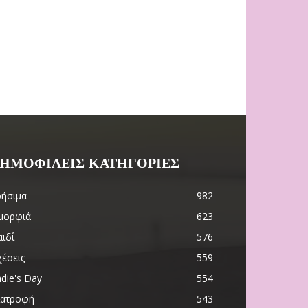
ΗΜΟΦΙΛΕΙΣ ΚΑΤΗΓΟΡΙΕΣ
ρήσιμα
982
μορφιά
623
ιδί
576
χέσεις
559
die's Day
554
ιατροφή
543