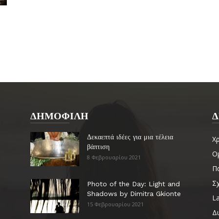
ΔΗΜΟΦΙΛΗ
Δ
Δεκαεπτά ιδέες για μια τέλεια
Χ
βάπτιση
Ο
8 Φεβρουαρίου 2021
Πα
Σ
Photo of the Day: Light and
Shadows by Dimitra Gkionte
La
15 Φεβρουαρίου 2021
Δ