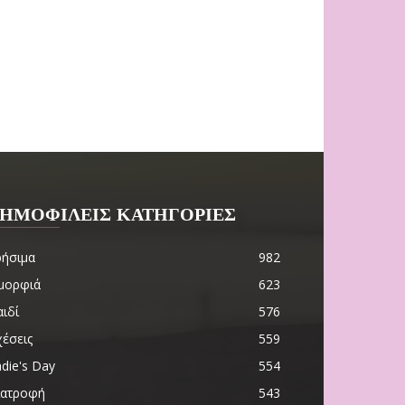
ΗΜΟΦΙΛΕΙΣ ΚΑΤΗΓΟΡΙΕΣ
ρήσιμα
982
μορφιά
623
ιδί
576
χέσεις
559
die's Day
554
ιατροφή
543