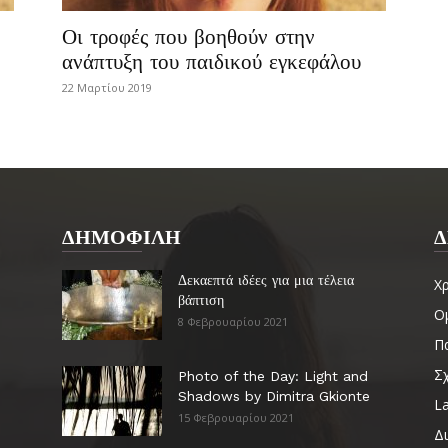
Οι τροφές που βοηθούν στην
ανάπτυξη του παιδικού εγκεφάλου
22 Μαρτίου 2019
ΔΗΜΟΦΙΛΗ
Δ
Δεκαεπτά ιδέες για μια τέλεια
Χ
βάπτιση
Ο
8 Φεβρουαρίου 2021
Πα
Σ
Photo of the Day: Light and
Shadows by Dimitra Gkionte
La
15 Φεβρουαρίου 2021
Δ