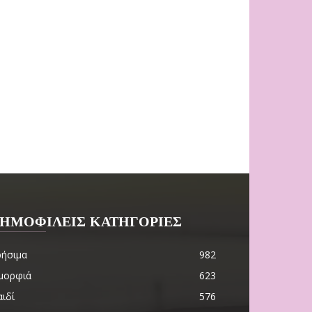
ΗΜΟΦΙΛΕΙΣ ΚΑΤΗΓΟΡΙΕΣ
ρήσιμα
982
μορφιά
623
ιδί
576