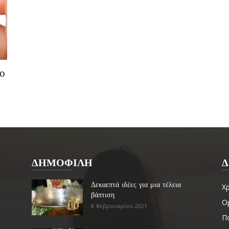
ο
ΔΗΜΟΦΙΛΗ
Δ
Δεκαεπτά ιδέες για μια τέλεια
Χ
βάπτιση
Ο
8 Φεβρουαρίου 2021
Πα