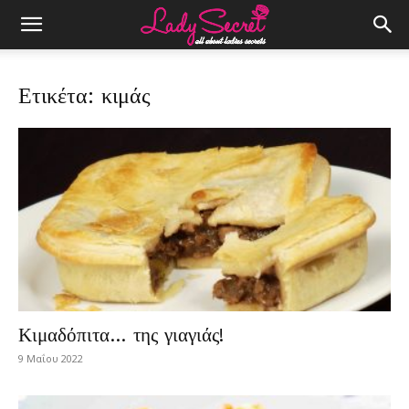
Ετικέτα: κιμάς
Κιμαδόπιτα… της γιαγιάς!
9 Μαΐου 2022