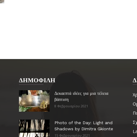
ΔΗΜΟΦΙΛΗ
Δ
Δεκαεπτά ιδέες για μια τέλεια
Χ
βάπτιση
Ο
8 Φεβρουαρίου 2021
Πα
Σ
Photo of the Day: Light and
Shadows by Dimitra Gkionte
La
15 Φεβρουαρίου 2021