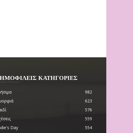
ΗΜΟΦΙΛΕΙΣ ΚΑΤΗΓΟΡΙΕΣ
ρήσιμα
982
μορφιά
623
ιδί
576
χέσεις
559
die's Day
554