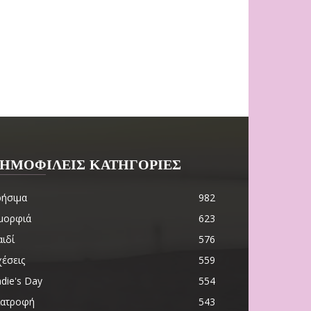
ΗΜΟΦΙΛΕΙΣ ΚΑΤΗΓΟΡΙΕΣ
ρήσιμα
982
μορφιά
623
ιδί
576
χέσεις
559
die's Day
554
ιατροφή
543