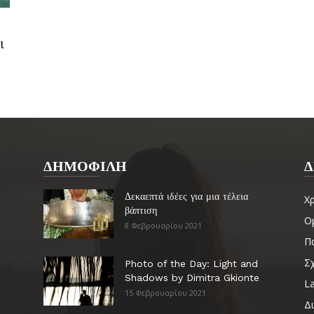
ι
ΔΗΜΟΦΙΛΗ
Δ
Δεκαεπτά ιδέες για μια τέλεια
Χ
βάπτιση
Ο
8 Φεβρουαρίου 2021
Πα
Σ
Photo of the Day: Light and
Shadows by Dimitra Gkionte
La
15 Φεβρουαρίου 2021
Δ