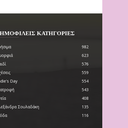
ΗΜΟΦΙΛΕΙΣ ΚΑΤΗΓΟΡΙΕΣ
ρήσιμα
982
μορφιά
623
ιδί
576
χέσεις
559
die's Day
554
ιατροφή
543
εία
408
λεξάνδρα Σουλαδάκη
135
όδα
116