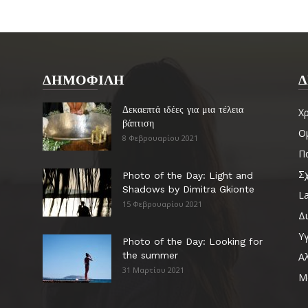
ΔΗΜΟΦΙΛΗ
Δ
Δεκαεπτά ιδέες για μια τέλεια
Χ
βάπτιση
Ο
8 Φεβρουαρίου 2021
Πα
Σ
Photo of the Day: Light and
Shadows by Dimitra Gkionte
La
15 Φεβρουαρίου 2021
Δ
Υγ
Photo of the Day: Looking for
the summer
Α
31 Μαρτίου 2021
Μ