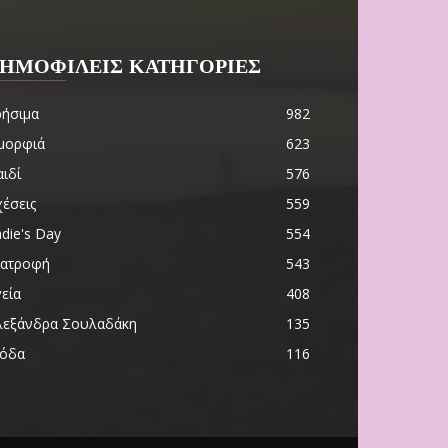
ΗΜΟΦΙΛΕΙΣ ΚΑΤΗΓΟΡΙΕΣ
ρήσιμα
982
μορφιά
623
ιδί
576
χέσεις
559
die's Day
554
ιατροφή
543
εία
408
λεξάνδρα Σουλαδάκη
135
όδα
116