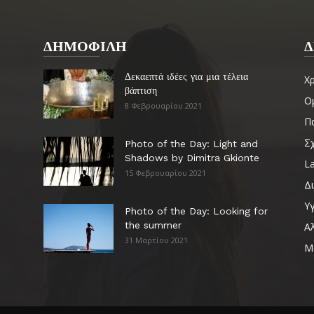
ΔΗΜΟΦΙΛΗ
Δ
Δεκαεπτά ιδέες για μια τέλεια
Χ
βάπτιση
Ο
8 Φεβρουαρίου 2021
Πα
Σ
Photo of the Day: Light and
Shadows by Dimitra Gkionte
La
15 Φεβρουαρίου 2021
Δ
Υγ
Photo of the Day: Looking for
the summer
Α
31 Μαρτίου 2021
Μ