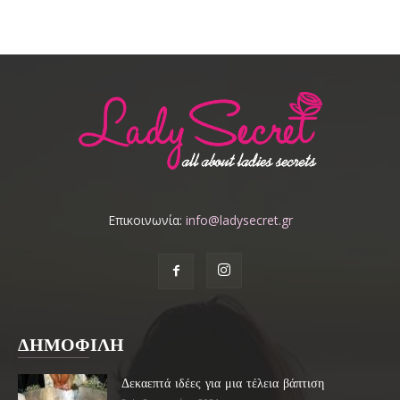
Επικοινωνία:
info@ladysecret.gr
ΔΗΜΟΦΙΛΗ
Δεκαεπτά ιδέες για μια τέλεια βάπτιση