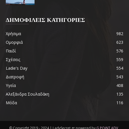
ΔΗΜΟΦΙΛΕΙΣ ΚΑΤΗΓΟΡΙΕΣ
Χρήσιμα
982
Ομορφιά
623
Παιδί
576
Σχέσεις
559
Ladie's Day
554
Διατροφή
543
Υγεία
408
Αλεξάνδρα Σουλαδάκη
135
Μόδα
116
© Copyright 2019 - 2024 | LadySecret.gr powered by
G POiNT ADV
-