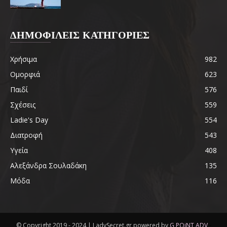
ΔΗΜΟΦΙΛΕΙΣ ΚΑΤΗΓΟΡΙΕΣ
Χρήσιμα
982
Ομορφιά
623
Παιδί
576
Σχέσεις
559
Ladie's Day
554
Διατροφή
543
Υγεία
408
Αλεξάνδρα Σουλαδάκη
135
Μόδα
116
© Copyright 2019 - 2024 | LadySecret.gr powered by
G POiNT ADV
-