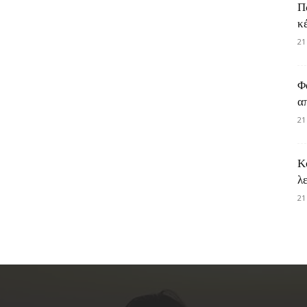
Π
κ
21
Φ
α
21
Κ
λ
21