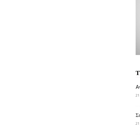
Τ
A
21
Σ
21