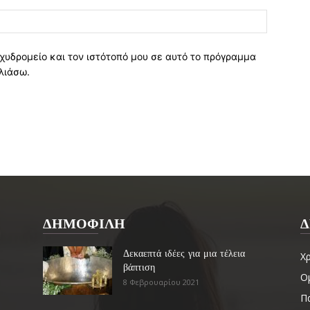
χυδρομείο και τον ιστότοπό μου σε αυτό το πρόγραμμα
λιάσω.
ΔΗΜΟΦΙΛΗ
Δ
Δεκαεπτά ιδέες για μια τέλεια
Χ
βάπτιση
Ο
8 Φεβρουαρίου 2021
Πα