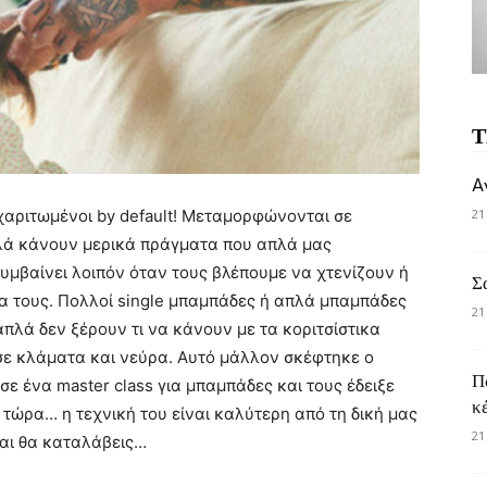
Τ
A
 χαριτωμένοι by default! Μεταμορφώνονται σε
21
λά κάνουν μερικά πράγματα που απλά μας
μβαίνει λοιπόν όταν τους βλέπουμε να χτενίζουν ή
Σ
α τους. Πολλοί single μπαμπάδες ή απλά μπαμπάδες
21
λά δεν ξέρουν τι να κάνουν με τα κοριτσίστικα
σε κλάματα και νεύρα. Αυτό μάλλον σκέφτηκε ο
Π
 ένα master class για μπαμπάδες και τους έδειξε
κ
τώρα… η τεχνική του είναι καλύτερη από τη δική μας
21
και θα καταλάβεις…