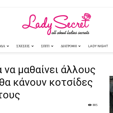
ΟΔΑ
ΣΧΕΣΕΙΣ
ΣΠΙΤΙ
ΔΙΑΤΡΟΦΗ
LADY NIGHT
Lady
 να μαθαίνει άλλους
θα κάνουν κοτσίδες
Secret
τους
885