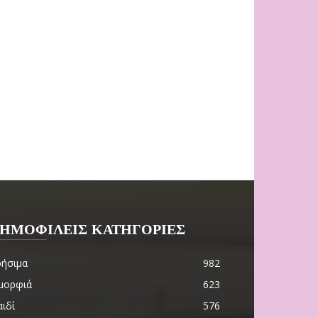
ΗΜΟΦΙΛΕΙΣ ΚΑΤΗΓΟΡΙΕΣ
ρήσιμα
982
μορφιά
623
ιδί
576