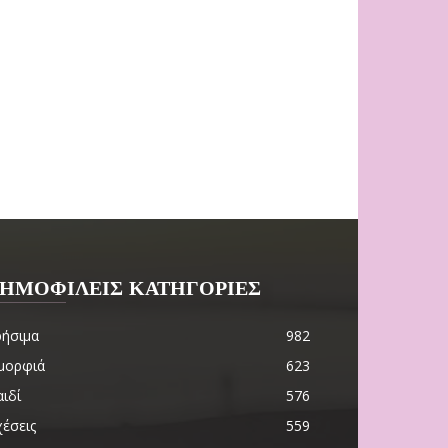
ΗΜΟΦΙΛΕΙΣ ΚΑΤΗΓΟΡΙΕΣ
ρήσιμα
982
μορφιά
623
ιδί
576
χέσεις
559