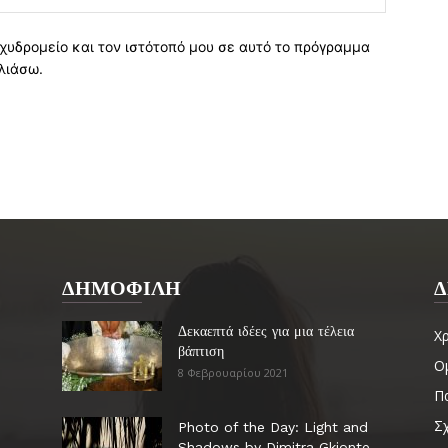
χυδρομείο και τον ιστότοπό μου σε αυτό το πρόγραμμα
λιάσω.
ΔΗΜΟΦΙΛΗ
Δ
Δεκαεπτά ιδέες για μια τέλεια
Χ
βάπτιση
Ο
8 Φεβρουαρίου 2021
Πα
Σ
Photo of the Day: Light and
Shadows by Dimitra Gkionte