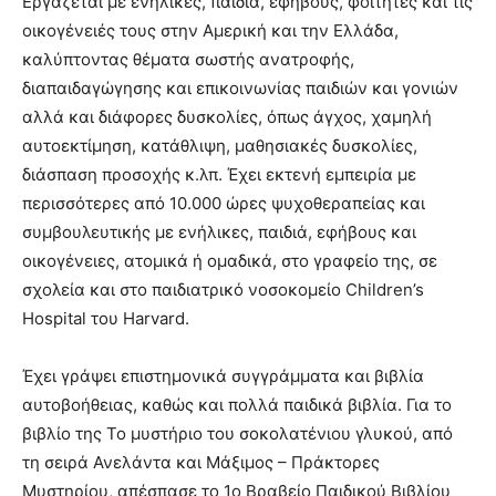
Εργάζεται µε ενήλικες, παιδιά, εφήβους, φοιτητές και τις
οικογένειές τους στην Αµερική και την Ελλάδα,
καλύπτοντας θέµατα σωστής ανατροφής,
διαπαιδαγώγησης και επικοινωνίας παιδιών και γονιών
αλλά και διάφορες δυσκολίες, όπως άγχος, χαµηλή
αυτοεκτίµηση, κατάθλιψη, µαθησιακές δυσκολίες,
διάσπαση προσοχής κ.λπ. Έχει εκτενή εµπειρία µε
περισσότερες από 10.000 ώρες ψυχοθεραπείας και
συµβουλευτικής µε ενήλικες, παιδιά, εφήβους και
οικογένειες, ατοµικά ή οµαδικά, στο γραφείο της, σε
σχολεία και στο παιδιατρικό νοσοκοµείο Children’s
Hospital του Harvard.
Έχει γράψει επιστηµονικά συγγράµµατα και βιβλία
αυτοβοήθειας, καθώς και πολλά παιδικά βιβλία. Για το
βιβλίο της Το µυστήριο του σοκολατένιου γλυκού, από
τη σειρά Ανελάντα και Μάξιµος – Πράκτορες
Μυστηρίου, απέσπασε το 1ο Βραβείο Παιδικού Βιβλίου