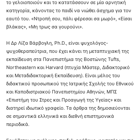
το γελοιοποιούν και το κατατάσσουν σε μία αρνητική
κατηγορία, κάνοντας το παιδί να νιώθει άσχημα για τον
εαυτό του. «Ντροπή σου, πάλι φέρεσαι σα μωρό», «Είσαι
βλάκας», «Μη τρως σα γουρούνι».
Η Δρ Λίζα Βάρβογλη, Ph.D., είναι ψυχολόγος-
ψυχοθεραπεύτρια, που έχει κάνει τη µεταπτυχιακή της
εκπαίδευση στα Πανεπιστήµια της Βοστώνης Tufts,
Northeastern και Harvard (πτυχία Μάστερ, ∆ιδακτορικό
και Μεταδιδακτορική Εκπαίδευση). Είναι µέλος του
διδακτικού προσωπικού της Ιατρικής Σχολής του Εθνικού
και Καποδιστριακού Πανεπιστηµίου Αθηνών, ΜΠΣ
«Επιστήµη του Στρες και Προαγωγή της Υγείας» και
διατηρεί ιδιωτικό γραφείο. Τα άρθρα της δηµοσιεύονται
σε σηµαντικά ελληνικά και διεθνή επιστηµονικά
περιοδικά.