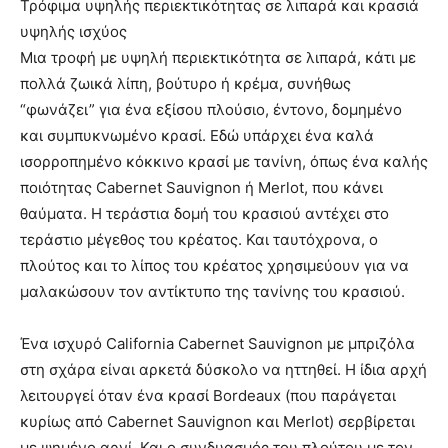
Τρόφιμα υψηλής περιεκτικότητας σε λιπαρά και κρασιά
υψηλής ισχύος
Μια τροφή με υψηλή περιεκτικότητα σε λιπαρά, κάτι με
πολλά ζωικά λίπη, βούτυρο ή κρέμα, συνήθως
“φωνάζει” για ένα εξίσου πλούσιο, έντονο, δομημένο
και συμπυκνωμένο κρασί. Εδώ υπάρχει ένα καλά
ισορροπημένο κόκκινο κρασί με τανίνη, όπως ένα καλής
ποιότητας Cabernet Sauvignon ή Merlot, που κάνει
θαύματα. Η τεράστια δομή του κρασιού αντέχει στο
τεράστιο μέγεθος του κρέατος. Και ταυτόχρονα, ο
πλούτος και το λίπος του κρέατος χρησιμεύουν για να
μαλακώσουν τον αντίκτυπο της τανίνης του κρασιού.
Ένα ισχυρό California Cabernet Sauvignon με μπριζόλα
στη σχάρα είναι αρκετά δύσκολο να ηττηθεί. Η ίδια αρχή
λειτουργεί όταν ένα κρασί Bordeaux (που παράγεται
κυρίως από Cabernet Sauvignon και Merlot) σερβίρεται
με ψημένο αρνί. Και ο συνδυασμός του πλούτου με τον