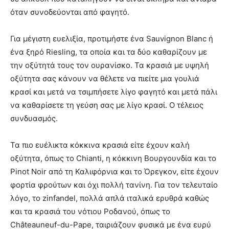
όταν συνοδεύονται από φαγητό.
Για μέγιστη ευελιξία, προτιμήστε ένα Sauvignon Blanc ή
ένα ξηρό Riesling, τα οποία και τα δύο καθαρίζουν με
την οξύτητά τους τον ουρανίσκο. Τα κρασιά με υψηλή
οξύτητα σας κάνουν να θέλετε να πιείτε μια γουλιά
κρασί και μετά να τσιμπήσετε λίγο φαγητό και μετά πάλι
να καθαρίσετε τη γεύση σας με λίγο κρασί. Ο τέλειος
συνδυασμός.
Τα πιο ευέλικτα κόκκινα κρασιά είτε έχουν καλή
οξύτητα, όπως το Chianti, η κόκκινη Βουργουνδία και το
Pinot Noir από τη Καλιφόρνια και το Όρεγκον, είτε έχουν
φορτία φρούτων και όχι πολλή τανίνη. Για τον τελευταίο
λόγο, το zinfandel, πολλά απλά ιταλικά ερυθρά καθώς
και τα κρασιά του νότιου Ροδανού, όπως το
Châteauneuf-du-Pape, ταιριάζουν φυσικά με ένα ευρύ