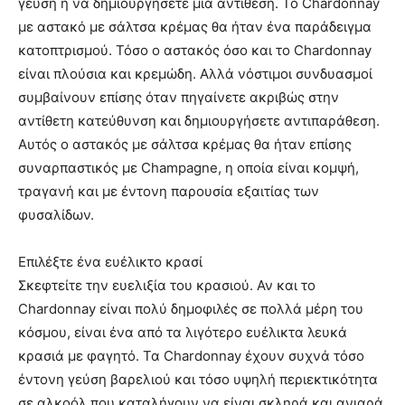
γεύση ή να δημιουργήσετε μια αντίθεση. Το Chardonnay
με αστακό με σάλτσα κρέμας θα ήταν ένα παράδειγμα
κατοπτρισμού. Τόσο ο αστακός όσο και το Chardonnay
είναι πλούσια και κρεμώδη. Αλλά νόστιμοι συνδυασμοί
συμβαίνουν επίσης όταν πηγαίνετε ακριβώς στην
αντίθετη κατεύθυνση και δημιουργήσετε αντιπαράθεση.
Αυτός ο αστακός με σάλτσα κρέμας θα ήταν επίσης
συναρπαστικός με Champagne, η οποία είναι κομψή,
τραγανή και με έντονη παρουσία εξαιτίας των
φυσαλίδων.
Επιλέξτε ένα ευέλικτο κρασί
Σκεφτείτε την ευελιξία του κρασιού. Αν και το
Chardonnay είναι πολύ ​​δημοφιλές σε πολλά μέρη του
κόσμου, είναι ένα από τα λιγότερο ευέλικτα λευκά
κρασιά με φαγητό. Τα Chardonnay έχουν συχνά τόσο
έντονη γεύση βαρελιού και τόσο υψηλή περιεκτικότητα
σε αλκοόλ που καταλήγουν να είναι σκληρά και ανιαρά