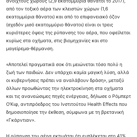
ανοιχτούς χώρους (2,9 εκατομμύρια θάνατοι το 2017),
από τον τοξικό αέρα των κλειστών χώρων (1,6
εκατομμύρια θάνατοι) και από το επιφανειακό όζον
(σχεδόν μισό εκατομμύριο θάνατοι) είναι οι τρεις
κυριότερες όψεις της ρύπανσης του αέρα, που οφείλεται
κυρίως στα οχήματα, στις βιομηχανίες και στο
μαγείρεμα-θέρμανση.
«Αποτελεί πραγματικά σοκ ότι μειώνεται τόσο πολύ η
ζωή των παιδιών. Δεν υπάρχει καμία μαγική λύση, αλλά
οι κυβερνήσεις πρέπει να αναλάβουν δράση», μεταξύ
άλλων προωθώντας την ηλεκτροκίνηση στα οχήματα
και τις ανανεώσιμες πηγές ενέργειας, δήλωσε ο Ρόμπερτ
Ο’Κιφ, αντιπρόεδρος του Ινστιτούτου Health Effects που
δημοσιοποίησε την έκθεση, σύμφωνα με τη βρετανική
«Γκάρντιαν».
Η ρύπανση του αέρα εκτιμάται ότι εμπλέκεται στο 41%