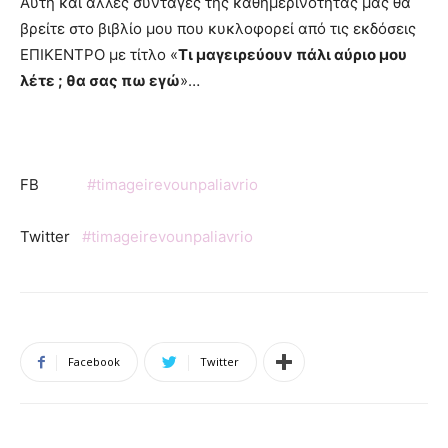
Αυτή και άλλες συνταγές της καθημερινότητάς μας θα
βρείτε στο βιβλίο μου που κυκλοφορεί από τις εκδόσεις
ΕΠΙΚΕΝΤΡΟ με τίτλο «
Τι μαγειρεύουν πάλι αύριο μου
λέτε ; θα σας πω εγώ
»…
FB
#timageirevounpaliavrio
Twitter
#timageirevounpaliavrio
Facebook
Twitter