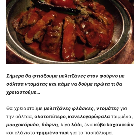
Σήμερα θα φτιάξουμε μελιτζάνες στον φούρνο με
σάλτσα ντομάτας και πάμε να δούμε πρώτα τι θα
χρειαστούμε…
Θα χρειαστούμε
μελιτζάνες φλάσκες
,
ντομάτες
για
την σάλτσα,
αλατοπίπερο, κανελογαρύφαλα
τριμμένα,
μοσχοκάρυδο,
δάφνη,
λίγο
λάδι
, ένα
κύβο λαχανικών
και ελάχιστο
τριμμένο τυρί
για το πασπάλισμα.