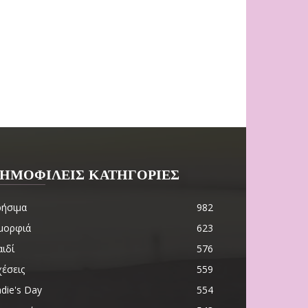
ΗΜΟΦΙΛΕΙΣ ΚΑΤΗΓΟΡΙΕΣ
ρήσιμα
982
μορφιά
623
ιδί
576
χέσεις
559
die's Day
554