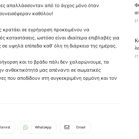
Φ
δρες απαλλάσσονταν από το άγχος μόνο όταν
α
εν συνεισέφεραν καθόλου!
21
ας κρατάει σε εγρήγορση προκειμένου να
ς καταστάσεις, ωστόσο είναι ιδιαίτερα επιβλαβές για
Κ
 σε υψηλά επίπεδα καθ’ όλη τη διάρκεια της ημέρας.
λ
21
γρήγορση και το βράδυ πάλι δεν χαλαρώνουμε, τα
ην ανθεκτικότητά μας απέναντι σε σωματικές
ευνες που αποδίδουν στη συγκεκριμένη ορμόνη και τον
nterest
WhatsApp
Email