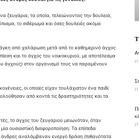
α ζευγάρια, τα οποία, τελειώνοντας την δουλειά,
πισμα, το σιδέρωμα και όσες δουλειές ακόμα
Τ
ανάγκη από χαλάρωση μετά από το καθημερινό άγχος
A
ν πίεση και το άγχος του νοικοκυριού, με αποτέλεσμα
21
ου άγχους) στον οργανισμό τους να παραμένουν
Σ
κογένειες, οι οποίες είχαν τουλάχιστον ένα παιδί
21
κολούθησαν από κοντά τις δραστηριότητες και τα
Π
κ
τές, το άγχος του ζευγαριού μειωνόταν, όταν
21
ε μία ουσιαστική διαφοροποίηση: Τα επίπεδα
ι άνδρες αναλάμβαναν ενεργό δράση (πιθανότατα