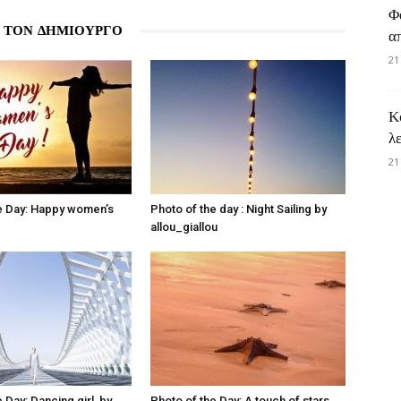
Φ
 ΤΟΝ ΔΗΜΙΟΥΡΓΟ
α
21
Κ
λ
21
e Day: Happy women’s
Photo of the day : Night Sailing by
allou_giallou
 Day: Dancing girl, by
Photo of the Day: A touch of stars,