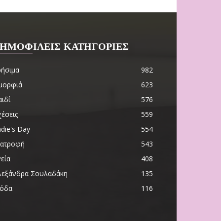
ΗΜΟΦΙΛΕΙΣ ΚΑΤΗΓΟΡΙΕΣ
ρήσιμα
982
μορφιά
623
ιδί
576
χέσεις
559
die's Day
554
ιατροφή
543
εία
408
λεξάνδρα Σουλαδάκη
135
όδα
116