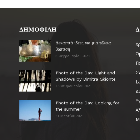
ΔΗΜΟΦΙΛΗ
Δ
Δεκαεπτά ιδέες για μια τέλεια
Χ
βάπτιση
Ο
8 Φεβρουαρίου 2021
Πα
Σ
Photo of the Day: Light and
Shadows by Dimitra Gkionte
La
15 Φεβρουαρίου 2021
Δ
Υγ
Photo of the Day: Looking for
the summer
Α
31 Μαρτίου 2021
Μ