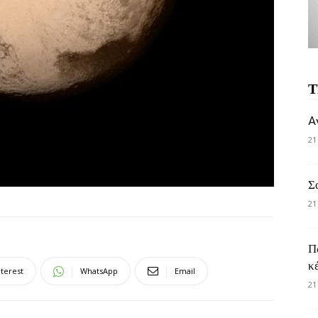
Τ
A
21
Σ
21
Π
κ
nterest
WhatsApp
Email
21