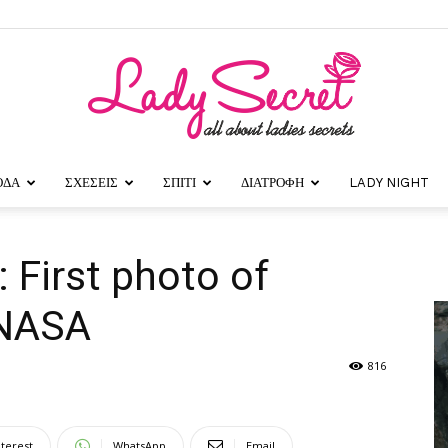
ΟΔΑ
ΣΧΕΣΕΙΣ
ΣΠΙΤΙ
ΔΙΑΤΡΟΦΗ
LADY NIGHT
Lady
 First photo of
 NASA
Secret
816
nterest
WhatsApp
Email