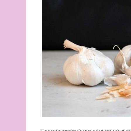
Η καρύδα απογειώνεται χάρη στη γήινη γε