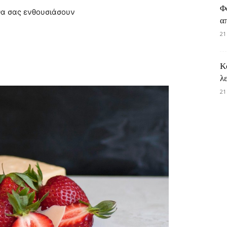
Φ
θα σας ενθουσιάσουν
α
21
Κ
λ
21