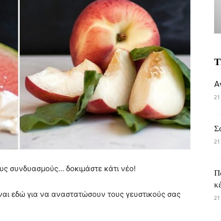
Τ
A
21
Σ
21
διους συνδυασμούς… δοκιμάστε κάτι νέο!
Π
κ
ίναι εδώ για να αναστατώσουν τους γευστικούς σας
21