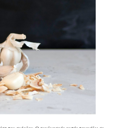
ύση του σκόρδου. Ο συνδυασμός αυτός ταιριάζει σε