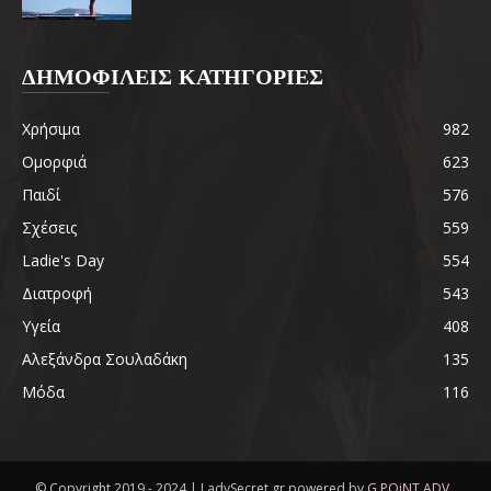
ΔΗΜΟΦΙΛΕΙΣ ΚΑΤΗΓΟΡΙΕΣ
Χρήσιμα
982
Ομορφιά
623
Παιδί
576
Σχέσεις
559
Ladie's Day
554
Διατροφή
543
Υγεία
408
Αλεξάνδρα Σουλαδάκη
135
Μόδα
116
© Copyright 2019 - 2024 | LadySecret.gr powered by
G POiNT ADV
-