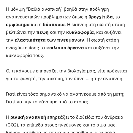
Η μόνιμη “Βαθιά αναπνοή” βοηθά στην πρόληψη
αναπνευστικών προβλημάτων όπως η
βρογχίτιδα
, το
εμφύσημα
και η
δύσπνοια
. Η εκπνοή στη σωστή στάση
βελτιώνει την
πέψη
και την
κυκλοφορία
, και αυξάνει
την
ελαστικότητα των πνευμόνων
. Η σωστή στάση
ενισχύει επίσης τα
κοιλιακά όργανα
και αυξάνει την
κυκλοφορία τους.
Ό, τι κάνουμε επηρεάζει την βιολογία μας, είτε πρόκειται
για το φαγητό, την άσκηση, τον ύπνο … ή την αναπνοή.
Γιατί είναι τόσο σημαντικό να αναπνέουμε από τη μύτη;
Γιατί να μην το κάνουμε από το στόμα;
Η
ρινική αναπνοή
επηρεάζει το διοξείδιο του άνθρακα
(CO2), τα επίπεδα στους πνεύμονες και το αίμα μας.
Επίσης, αντίθετα με την κοινή πεποίθηση, έχει πολύ