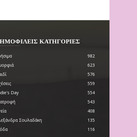
ΗΜΟΦΙΛΕΙΣ ΚΑΤΗΓΟΡΙΕΣ
ρήσιμα
982
μορφιά
623
ιδί
576
χέσεις
559
die's Day
554
ιατροφή
543
εία
408
λεξάνδρα Σουλαδάκη
135
όδα
116