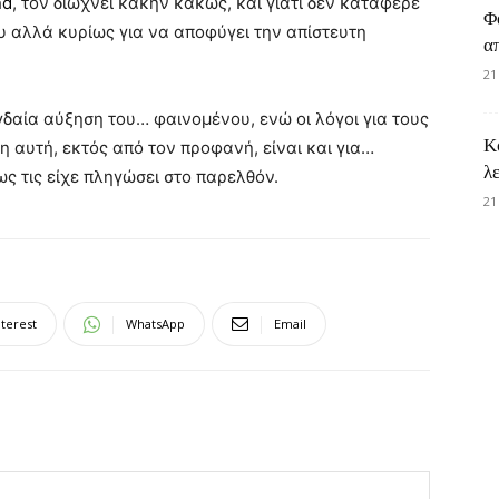
nd
, τον διώχνει κακήν κακώς, και γιατί δεν κατάφερε
Φ
υ αλλά κυρίως για να αποφύγει την απίστευτη
α
21
δαία αύξηση του… φαινομένου, ενώ οι λόγοι για τους
Κ
η αυτή, εκτός από τον προφανή, είναι και για…
λ
ως τις είχε πληγώσει στο παρελθόν.
21
nterest
WhatsApp
Email