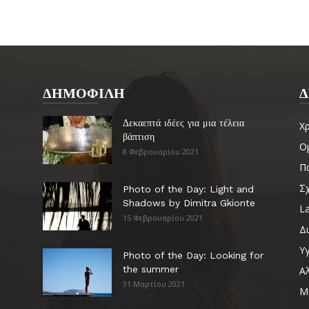
ΔΗΜΟΦΙΛΗ
Δ
Δεκαεπτά ιδέες για μια τέλεια
Χ
βάπτιση
Ο
8 Φεβρουαρίου 2021
Πα
Σ
Photo of the Day: Light and
Shadows by Dimitra Gkionte
La
15 Φεβρουαρίου 2021
Δ
Υγ
Photo of the Day: Looking for
the summer
Α
31 Μαρτίου 2021
Μ