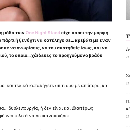
, η μόδα των
One Night Stand
είχε πάρει την μορφή
Τ
πάρτι ή ξενύχτι να κατέληγε σε… κρεβάτι με έναν
επε να γνωρίσεις, να του συστηθείς ίσως, και να
A
μιού, το οποίο… χάιδευες το προηγούμενο βράδυ
21
Σ
21
σει και τελικά καταλήγετε σπίτι σου με απώτερο, και
Π
… δυσλειτουργία, ή δεν είναι και ιδιαιτέρως
κ
έρνει τελικά να σε ικανοποιήσει.
21