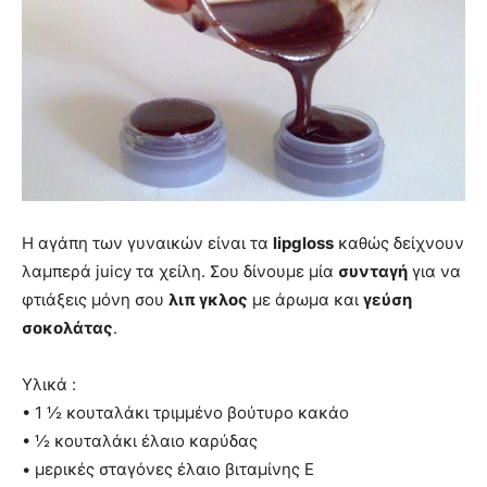
Η αγάπη των γυναικών είναι τα
lipgloss
καθώς δείχνουν
λαμπερά juicy τα χείλη. Σου δίνουμε μία
συνταγή
για να
φτιάξεις μόνη σου
λιπ γκλος
με άρωμα και
γεύση
σοκολάτας
.
Υλικά :
• 1 ½ κουταλάκι τριμμένο βούτυρο κακάο
• ½ κουταλάκι έλαιο καρύδας
• μερικές σταγόνες έλαιο βιταμίνης Ε