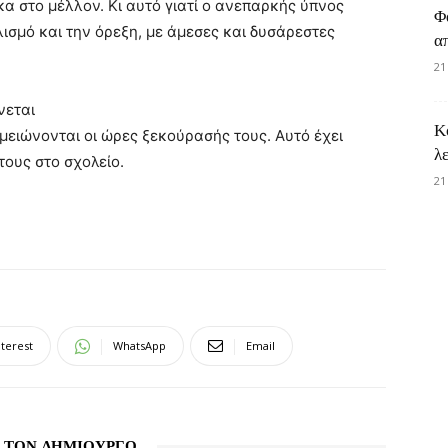
α στο μέλλον. Κι αυτό γιατί ο ανεπαρκής ύπνος
Φ
ισμό και την όρεξη, με άμεσες και δυσάρεστες
α
21
νεται
Κ
 μειώνονται οι ώρες ξεκούρασής τους. Αυτό έχει
λ
τους στο σχολείο.
21
nterest
WhatsApp
Email
 ΤΟΝ ΔΗΜΙΟΥΡΓΟ