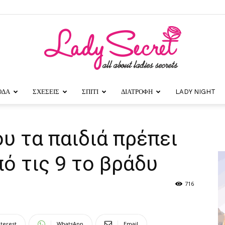
ΟΔΑ
ΣΧΕΣΕΙΣ
ΣΠΙΤΙ
ΔΙΑΤΡΟΦΗ
LADY NIGHT
Lady
ου τα παιδιά πρέπει
πό τις 9 το βράδυ
Secret
716
nterest
WhatsApp
Email