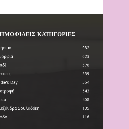
ΗΜΟΦΙΛΕΙΣ ΚΑΤΗΓΟΡΙΕΣ
ρήσιμα
982
μορφιά
623
ιδί
576
χέσεις
559
die's Day
554
ιατροφή
543
εία
408
λεξάνδρα Σουλαδάκη
135
όδα
116