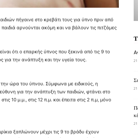
αιδιών πήγαινε στο κρεβάτι τους για ύπνο πριν από
α παιδιά αρνούνται ακόμη και να βάλουν τις πιτζάμες
Τ
είναι ότι ο επαρκής ύπνος που ξεκινά από τις 9 το
A
ς για την ανάπτυξη και την υγεία τους.
21
Σ
 την ώρα του ύπνου. Σύμφωνα με ειδικούς, η
21
πεύθυνη για την ανάπτυξη των παιδιών, φτάνει στο
ς 10 μ.μ., στις 12 π.μ. και έπειτα στις 2 π.μ, μόνο
Π
κ
21
ιρίκια ξαπλώνουν μέχρι τις 9 το βράδυ έχουν