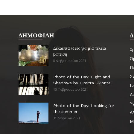
ΔΗΜΟΦΙΛΗ
Δ
Δεκαεπτά ιδέες για μια τέλεια
Χ
βάπτιση
Ο
8 Φεβρουαρίου 2021
Πα
Σ
Photo of the Day: Light and
Shadows by Dimitra Gkionte
La
15 Φεβρουαρίου 2021
Δ
Υγ
Photo of the Day: Looking for
the summer
Α
31 Μαρτίου 2021
Μ