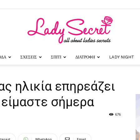
ΟΔΑ
ΣΧΕΣΕΙΣ
ΣΠΙΤΙ
ΔΙΑΤΡΟΦΗ
LADY NIGHT
Lady
ας ηλικία επηρεάζει
 είμαστε σήμερα
Secret
676
nterest
WhatsApp
Email