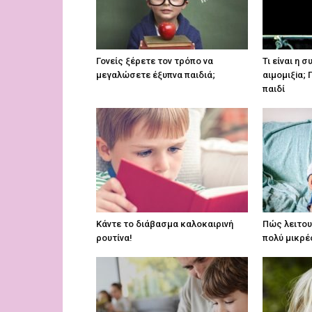
Γονείς ξέρετε τον τρόπο να
Τι είναι η 
μεγαλώσετε έξυπνα παιδιά;
αιμoμιξiα;
παιδί
Κάντε το διάβασμα καλοκαιρινή
Πώς λειτου
ρουτίνα!
πολύ μικρές