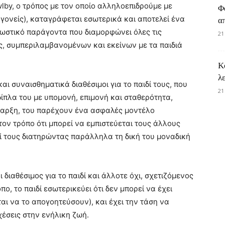
lby, ο τρόπος με τον οποίο αλληλοεπιδρούμε με
Φ
γονείς), καταγράφεται εσωτερικά και αποτελεί ένα
α
νωστικό παράγοντα που διαμορφώνει όλες τις
21
ς, συμπεριλαμβανομένων και εκείνων με τα παιδιά
Κ
λ
και συναισθηματικά διαθέσιμοι για το παιδί τους, που
21
ίπλα του με υπομονή, επιμονή και σταθερότητα,
παρξη, του παρέχουν ένα ασφαλές μοντέλο
 τον τρόπο ότι μπορεί να εμπιστεύεται τους άλλους
αζί τους διατηρώντας παράλληλα τη δική του μοναδική
 διαθέσιμος για το παιδί και άλλοτε όχι, σχετιζόμενος
ο, το παιδί εσωτερικεύει ότι δεν μπορεί να έχει
ι να το απογοητεύσουν), και έχει την τάση να
έσεις στην ενήλικη ζωή.