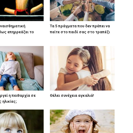
συναισθηματική
Τα 5 πράγματα που δεν πρέπει να
 Πως επηρρεάζει το
πείτε στο παιδί σας στο τραπέζι
ργεί η πειθαρχία σε
Θέλει συνέχεια αγκαλιά!
 ηλικίες;