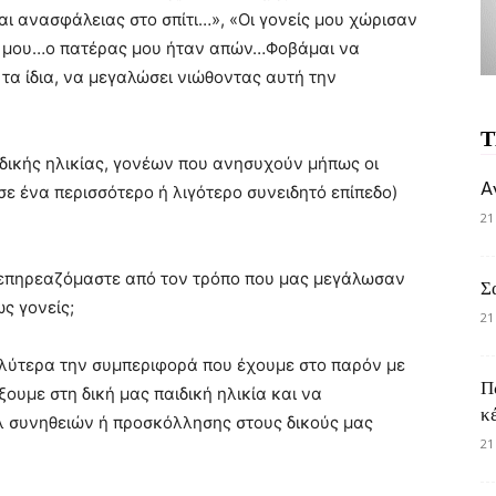
ι ανασφάλειας στο σπίτι…», «Οι γονείς μου χώρισαν
α μου…ο πατέρας μου ήταν απών…Φοβάμαι να
τα ίδια, να μεγαλώσει νιώθοντας αυτή την
Τ
ικής ηλικίας, γονέων που ανησυχούν μήπως οι
A
ε ένα περισσότερο ή λιγότερο συνειδητό επίπεδο)
21
ο επηρεαζόμαστε από τον τρόπο που μας μεγάλωσαν
Σ
ως γονείς;
21
λύτερα την συμπεριφορά που έχουμε στο παρόν με
Π
ξουμε στη δική μας παιδική ηλικία και να
κ
λ συνηθειών ή προσκόλλησης στους δικούς μας
21