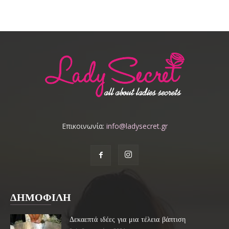
Επικοινωνία:
info@ladysecret.gr
ΔΗΜΟΦΙΛΗ
Δεκαεπτά ιδέες για μια τέλεια βάπτιση