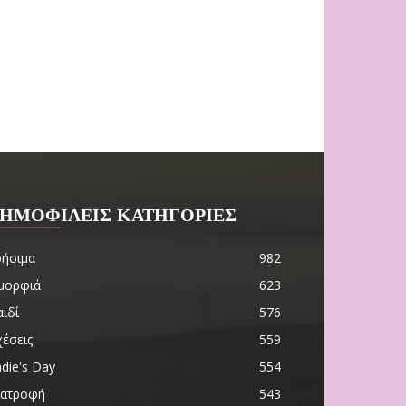
ΗΜΟΦΙΛΕΙΣ ΚΑΤΗΓΟΡΙΕΣ
ρήσιμα
982
μορφιά
623
ιδί
576
χέσεις
559
die's Day
554
ιατροφή
543