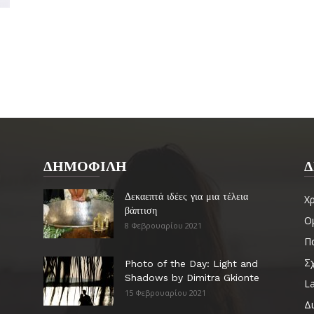
ΔΗΜΟΦΙΛΗ
Δ
Δεκαεπτά ιδέες για μια τέλεια
Χ
βάπτιση
Ο
8 Φεβρουαρίου 2021
Πα
Σ
Photo of the Day: Light and
Shadows by Dimitra Gkionte
La
15 Φεβρουαρίου 2021
Δ