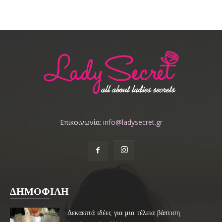
Επικοινωνία:
info@ladysecret.gr
ΔΗΜΟΦΙΛΗ
Δεκαεπτά ιδέες για μια τέλεια βάπτιση