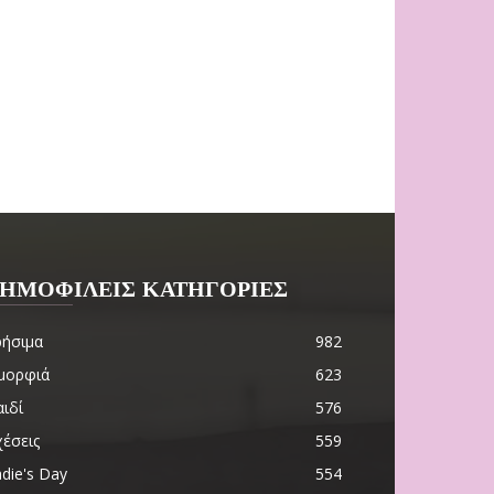
ΗΜΟΦΙΛΕΙΣ ΚΑΤΗΓΟΡΙΕΣ
ρήσιμα
982
μορφιά
623
ιδί
576
χέσεις
559
die's Day
554