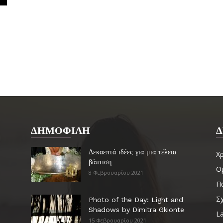
ΔΗΜΟΦΙΛΗ
Δ
Δεκαεπτά ιδέες για μια τέλεια
Χ
βάπτιση
Ο
8 Φεβρουαρίου 2021
Πα
Σ
Photo of the Day: Light and
Shadows by Dimitra Gkionte
La
15 Φεβρουαρίου 2021