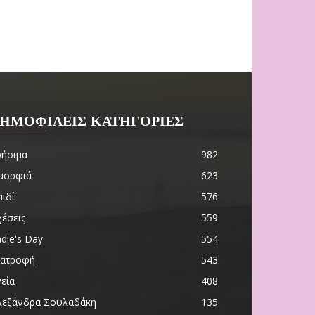
ΗΜΟΦΙΛΕΙΣ ΚΑΤΗΓΟΡΙΕΣ
ρήσιμα
982
μορφιά
623
ιδί
576
χέσεις
559
die's Day
554
ιατροφή
543
εία
408
λεξάνδρα Σουλαδάκη
135