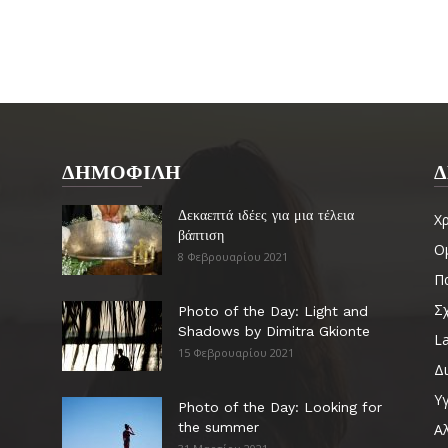
ΔΗΜΟΦΙΛΗ
Δ
Δεκαεπτά ιδέες για μια τέλεια
Χ
βάπτιση
Ο
8 Φεβρουαρίου 2021
Πα
Σ
Photo of the Day: Light and
Shadows by Dimitra Gkionte
La
15 Φεβρουαρίου 2021
Δ
Υγ
Photo of the Day: Looking for
the summer
Α