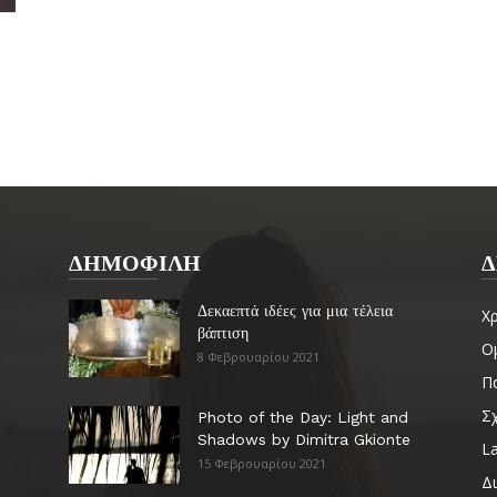
ΔΗΜΟΦΙΛΗ
Δ
Δεκαεπτά ιδέες για μια τέλεια
Χ
βάπτιση
Ο
8 Φεβρουαρίου 2021
Πα
Σ
Photo of the Day: Light and
Shadows by Dimitra Gkionte
La
15 Φεβρουαρίου 2021
Δ