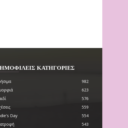
ΗΜΟΦΙΛΕΙΣ ΚΑΤΗΓΟΡΙΕΣ
ρήσιμα
982
μορφιά
623
ιδί
576
χέσεις
559
die's Day
554
ιατροφή
543