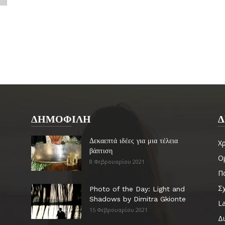
ΔΗΜΟΦΙΛΗ
Δ
Δεκαεπτά ιδέες για μια τέλεια
Χ
βάπτιση
Ο
8 Φεβρουαρίου 2021
Πα
Σ
Photo of the Day: Light and
Shadows by Dimitra Gkionte
La
15 Φεβρουαρίου 2021
Δ