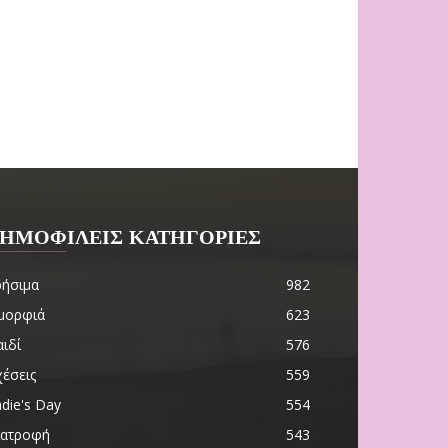
ΗΜΟΦΙΛΕΙΣ ΚΑΤΗΓΟΡΙΕΣ
ρήσιμα
982
μορφιά
623
ιδί
576
χέσεις
559
die's Day
554
ιατροφή
543