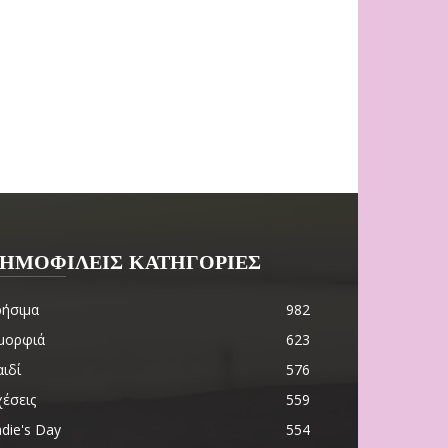
ΗΜΟΦΙΛΕΙΣ ΚΑΤΗΓΟΡΙΕΣ
ρήσιμα
982
μορφιά
623
ιδί
576
χέσεις
559
die's Day
554