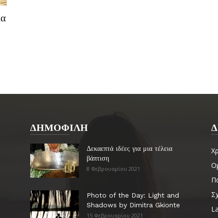
ία
ΔΗΜΟΦΙΛΗ
Δ
Δεκαεπτά ιδέες για μια τέλεια
Χ
βάπτιση
Ο
8 Φεβρουαρίου 2021
Πα
Σ
Photo of the Day: Light and
Shadows by Dimitra Gkionte
La
15 Φεβρουαρίου 2021