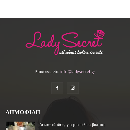
Επικοινωνία:
info@ladysecret.gr
ΔΗΜΟΦΙΛΗ
Δεκαεπτά ιδέες για μια τέλεια βάπτιση