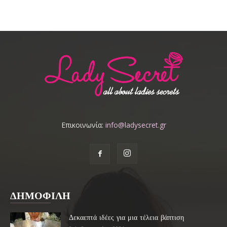
Επικοινωνία:
info@ladysecret.gr
ΔΗΜΟΦΙΛΗ
Δεκαεπτά ιδέες για μια τέλεια βάπτιση