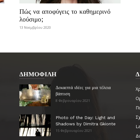
Πώς να αποφύγεις το καθημερινό
λούσιμο;
13 Νοεμβρίου 2020
ΔΗΜΟΦΙΛΗ
Δ
Δεκαεπτά ιδέες για μια τέλεια
Χ
βάπτιση
Ο
8 Φεβρουαρίου 2021
Πα
Σ
Photo of the Day: Light and
Shadows by Dimitra Gkionte
La
15 Φεβρουαρίου 2021
Δ