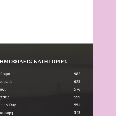
ΗΜΟΦΙΛΕΙΣ ΚΑΤΗΓΟΡΙΕΣ
ρήσιμα
982
μορφιά
623
ιδί
576
χέσεις
559
die's Day
554
ιατροφή
543