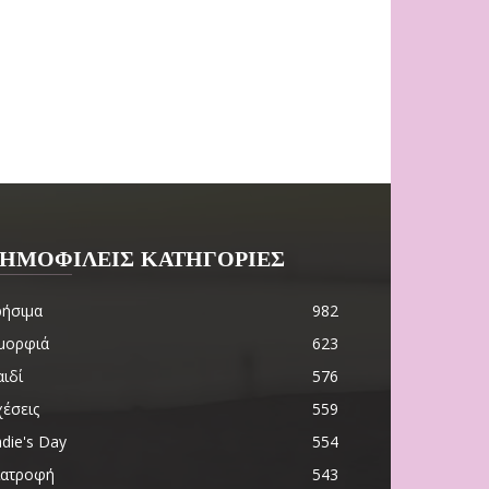
ΗΜΟΦΙΛΕΙΣ ΚΑΤΗΓΟΡΙΕΣ
ρήσιμα
982
μορφιά
623
ιδί
576
χέσεις
559
die's Day
554
ιατροφή
543