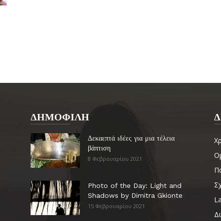
ΔΗΜΟΦΙΛΗ
Δ
Δεκαεπτά ιδέες για μια τέλεια
Χ
βάπτιση
Ο
8 Φεβρουαρίου 2021
Πα
Σ
Photo of the Day: Light and
Shadows by Dimitra Gkionte
La
15 Φεβρουαρίου 2021
Δ