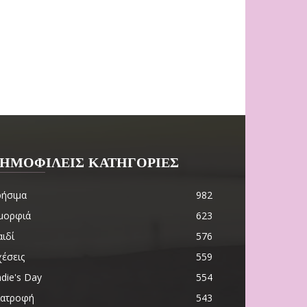
ΗΜΟΦΙΛΕΙΣ ΚΑΤΗΓΟΡΙΕΣ
ρήσιμα
982
μορφιά
623
ιδί
576
χέσεις
559
die's Day
554
ιατροφή
543