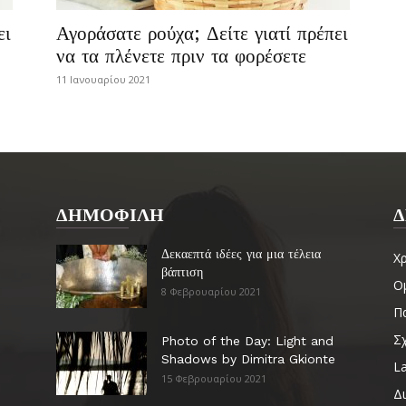
ει
Αγοράσατε ρούχα; Δείτε γιατί πρέπει
να τα πλένετε πριν τα φορέσετε
11 Ιανουαρίου 2021
ΔΗΜΟΦΙΛΗ
Δ
Δεκαεπτά ιδέες για μια τέλεια
Χ
βάπτιση
Ο
8 Φεβρουαρίου 2021
Πα
Σ
Photo of the Day: Light and
Shadows by Dimitra Gkionte
La
15 Φεβρουαρίου 2021
Δ