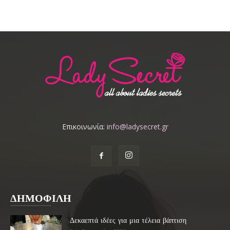
Επικοινωνία:
info@ladysecret.gr
ΔΗΜΟΦΙΛΗ
Δεκαεπτά ιδέες για μια τέλεια βάπτιση