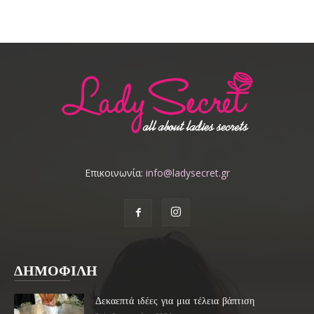
Επικοινωνία:
info@ladysecret.gr
ΔΗΜΟΦΙΛΗ
Δεκαεπτά ιδέες για μια τέλεια βάπτιση