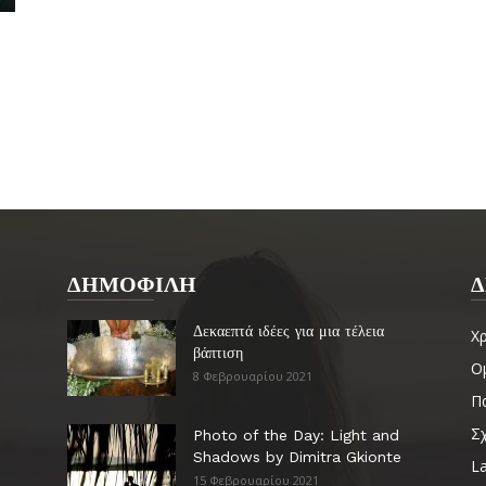
ΔΗΜΟΦΙΛΗ
Δ
Δεκαεπτά ιδέες για μια τέλεια
Χ
βάπτιση
Ο
8 Φεβρουαρίου 2021
Πα
Σ
Photo of the Day: Light and
Shadows by Dimitra Gkionte
La
15 Φεβρουαρίου 2021