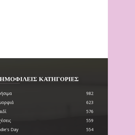
ΗΜΟΦΙΛΕΙΣ ΚΑΤΗΓΟΡΙΕΣ
ρήσιμα
982
μορφιά
623
ιδί
576
χέσεις
559
die's Day
554