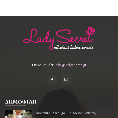
Επικοινωνία:
info@ladysecret.gr
ΔΗΜΟΦΙΛΗ
Δεκαεπτά ιδέες για μια τέλεια βάπτιση